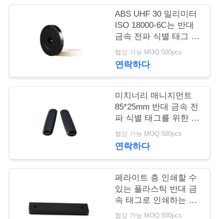
ABS UHF 30 밀리미터
연
ISO 18000-6C는 반대
금속 전파 식별 태그 /
락
순찰대 핵심 태그를 증
협상 가능 MOQ:500pcs
주
명합니다
연락하다
세
요
미치너리 매니지먼트
85*25mm 반대 금속 전
파 식별 태그를 위한 긴
판독 거리
뉴
협상 가능 MOQ:500pcs
연락하다
스
페라이트 층 인쇄할 수
경
있는 플라스틱 반대 금
속 태그로 인쇄하는 실
우
크 스크린
협상 가능 MOQ:500pcs