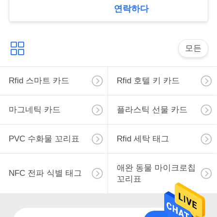
연락하다
사
이
모든
트
맵
Rfid 스마트 카드
Rfid 호텔 키 카드
PRIVACY
마그네틱 카드
플라스틱 선물 카드
POLICY
PVC 수화물 꼬리표
Rfid 세탁 태그
애완 동물 마이크로칩
NFC 전파 식별 태그
꼬리표