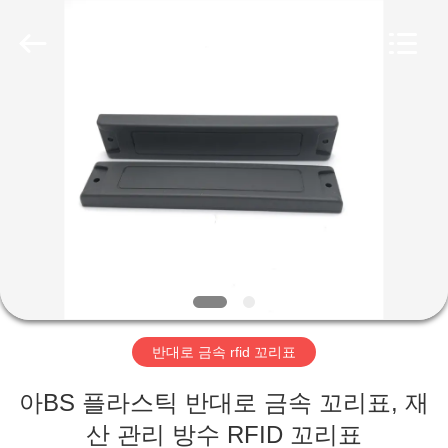
2019
-
2026
Shenzhen
ZDCARD
Technology
Co.,
Ltd..
집
All
Rights
Reserved.
제
품
우
리
반대로 금속 rfid 꼬리표
에
아BS 플라스틱 반대로 금속 꼬리표, 재
대
산 관리 방수 RFID 꼬리표