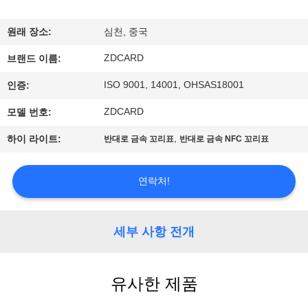
하
여
원래 장소:
심천, 중국
ZDCARD
브랜드 이름:
공
ISO 9001, 14001, OHSAS18001
인증:
장
ZDCARD
모델 번호:
여
,
하이 라이트:
반대로 금속 꼬리표
반대로 금속 NFC 꼬리표
행
연락처!
품
질
세부 사항 전개
관
유사한 제품
리