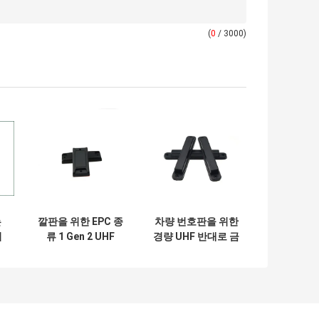
(
0
/ 3000)
는
깔판을 위한 EPC 종
차량 번호판을 위한
지
류 1 Gen 2 UHF
경량 UHF 반대로 금
전
RFID 꼬리표/RFID
속 RFID 꼬리표
깅
꼬리표 상표
860-960 MHz
78*32mm