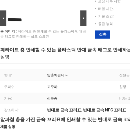
포장 세부 사항:
배달 시간:
지불 조건:
공급 능력:
큰 이미지 :
페라이트 층 인쇄할 수 있는 플라스틱 반대 금
접촉
속 태그로 인쇄하는 실크 스크린
페라이트 층 인쇄할 수 있는 플라스틱 반대 금속 태그로 인쇄하
설명
형태:
맞춤화됩니다
전원공
주파수:
고주파
칩형:
기능:
신분증
HS는
반대로 금속 꼬리표
반대로 금속 NFC 꼬리표
강조하다:
,
알파철 층을 가진 금속 꼬리표에 인쇄할 수 있는 반대로 금속 꼬
제품 설명