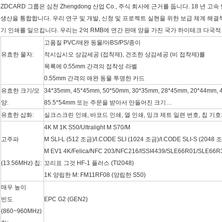
ZDCARD 그룹은 심천 Zhengdong 산업 Co., 주식 회사에 근거를 둡니다. 18 년 고
생산을 통합합니다. 우리 연구 및 개발, 신청 및 프로젝트 실현을 위한 보급 체계 해결
기 인쇄를 일으킵니다. 우리는 2억 RMB에 연간 판매 양을 가진 국가 하이테크 다국적
고품질 PVC/애완 동물/아BS/PS/종이
유효한 물자:
적시십시오 상감세공 (접착제), 건조한 상감세공 (비 접착제)를
목록에 0.55mm 간격의 접착성 라벨
0.55mm 간격의 애완 동물 투명한 카드
유효한 크기/모
34*35mm, 45*45mm, 50*50mm, 30*35mm, 28*45mm, 20*44mm, 
양:
85.5*54mm 또는 주문을 받아서 만들어진 크기…
유효한 삽화:
실크스크린 인쇄, 바코드 인쇄, 열 인쇄, 잉크 제트 일련 번호, 칩 기
4K M 1K S50/Ultralight M S70/M
고주파
M SLI-L (512 조금)/I.CODE SLI (1024 조금)/I.CODE SLI-S (2048 
M EV1 4K/Felica/NFC 203/NFC216/ISSI4439/SLE66R01/SLE66R
(13.56MHz) 칩:
꼬리표 그것 HF-1 플러스 (TI2048)
1K 양립한 M: FM11RF08 (양립한 S50)
매우 높이
빈도
EPC G2 (GEN2)
(860~960MHz)