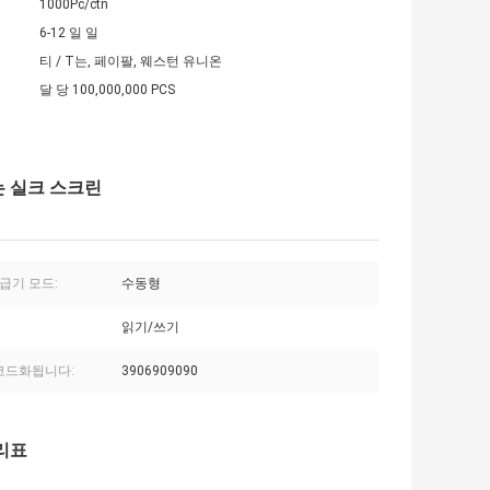
1000Pc/ctn
6-12 일 일
티 / T는, 페이팔, 웨스턴 유니온
달 당 100,000,000 PCS
는 실크 스크린
급기 모드:
수동형
읽기/쓰기
 코드화됩니다:
3906909090
리표