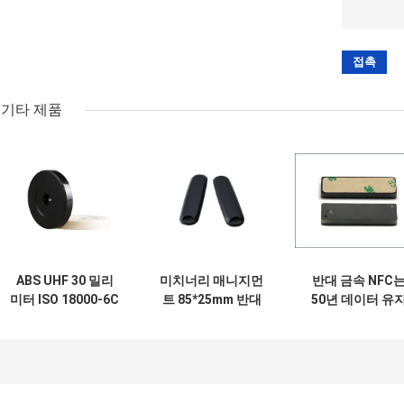
기타 제품
ABS UHF 30 밀리
미치너리 매니지먼
반대 금속 NFC
미터 ISO 18000-6C
트 85*25mm 반대
50년 데이터 유
는 반대 금속 전파
금속 전파 식별 태그
UHF 특수 세라믹 
식별 태그 / 순찰대
를 위한 긴 판독 거
파 식별 태그를 태
핵심 태그를 증명합
리
합니다
니다