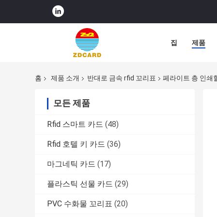
집
제품
홈
제품 소개
반대로 금속 rfid 꼬리표
페라이트 층 인쇄할
모든 제품
Rfid 스마트 카드
(48)
Rfid 호텔 키 카드
(36)
마그네틱 카드
(17)
플라스틱 선물 카드
(29)
PVC 수화물 꼬리표
(20)