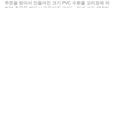
주문을 받아서 만들어진 크기 PVC 수화물 꼬리표에 의
하여 주문을 받아서 만들어진 크기는 인쇄 커트 CMYK
죽습니다
Rfid 세탁 태그
자산 관리 100 PC / 가방 우븐 세탁물 전파 식별 태그
NFC 전파 식별 태그
수동적 트라이앵글 큐르 코드 NFC 전파 식별 태그
동물성 귀 꼬리표
긴 독서 거리 관리 추적 그리고 ID를 위한 동물성 귀 꼬
리표
Rfid 에폭시 태그
13.56 MHz 친환경 에폭시 Nfc 태그 RFID QR 코드 인
쇄