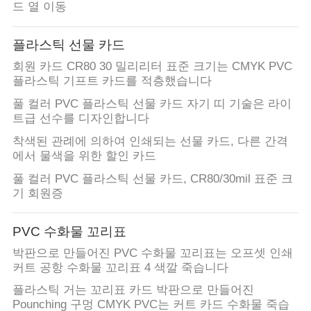
드 열 이동
연
플라스틱 선물 카드
락
회원 카드 CR80 30 밀리리터 표준 크기는 CMYK PVC
주
플라스틱 기프트 카드를 적층했습니다
풀 컬러 PVC 플라스틱 선물 카드 자기 띠 기술은 라이
세
트급 선수를 디자인합니다
요
착색된 관례에 의하여 인쇄되는 선물 카드, 다른 간격
에서 물색을 위한 할인 카드
풀 컬러 PVC 플라스틱 선물 카드, CR80/30mil 표준 크
뉴
기 회원증
스
PVC 수화물 꼬리표
박판으로 만들어진 PVC 수화물 꼬리표는 오프셋 인쇄
경
커트 공항 수화물 꼬리표 4 색깔 죽습니다
우
플라스틱 거는 꼬리표 카드 박판으로 만들어진
Pounching 구멍 CMYK PVC는 커트 카드 수화물 죽습