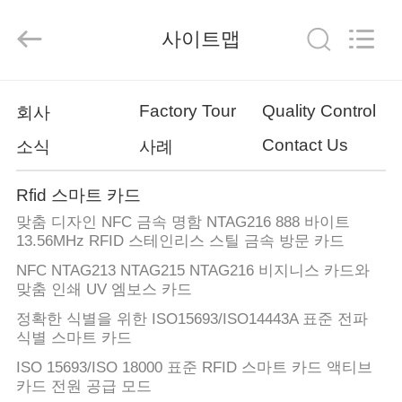
2019
-
2026
사이트맵
Shenzhen
ZDCARD
Technology
Co.,
Ltd..
집
All
Rights
Factory Tour
Quality Control
회사
Reserved.
Contact Us
소식
사례
제
품
Rfid 스마트 카드
맞춤 디자인 NFC 금속 명함 NTAG216 888 바이트
13.56MHz RFID 스테인리스 스틸 금속 방문 카드
우
NFC NTAG213 NTAG215 NTAG216 비지니스 카드와
리
맞춤 인쇄 UV 엠보스 카드
정확한 식별을 위한 ISO15693/ISO14443A 표준 전파
에
식별 스마트 카드
대
ISO 15693/ISO 18000 표준 RFID 스마트 카드 액티브
카드 전원 공급 모드