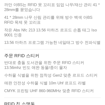
까만 아BS는 RFID 못 꼬리표 임업 나무/재산 관리 41 *
28mm를 묻었습니다
41 * 28mm 나무 산림 관리를 위해 방수 백색 아BS
RFID 목제 못 꼬리표
작은 Abs Nfc 213 13.56 마하즈 르프드 손톱 태그 Iso
9001 인증
13.56 마하즈 프로그램 가능한 네일태그 방수 전파식별
주문 RFID 스티커
반대로 충돌 도서관을 위한 주문 RFID 스티커
13.56mhz 빈도 애완 동물/종이 물자
수하물 식별을 위한 점착성 Gen2 맞춘 르프드 스티커
애완 안전성 수하물 식별 10m Uhf 르프드 라벨
CMYK 프린팅 UHF 860-960MHz 맞춘 RFID 스티커
RFID 칩 소맷동