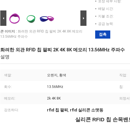
포장 세부 사항:
배달 시간:
지불 조건:
공급 능력:
큰 이미지 :
화려한 외관 RFID 칩 팔찌 2K 4K 8K 메모리
접촉
13.56MHz 주파수
화려한 외관 RFID 칩 팔찌 2K 4K 8K 메모리 13.56MHz 주파수
설명
색깔:
오렌지, 황색
직업:
회수:
13.56MHz
칩:
메모리:
2k 4K 8K
의정서
rfid 칩 팔찌
rfid 실리콘 소맷동
강조하다:
,
실리콘 RFID 칩 손목