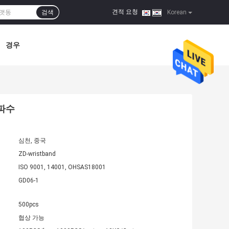
견적 요청
검색
|
Korean
경우
주파수
심천, 중국
ZD-wristband
ISO 9001, 14001, OHSAS18001
GD06-1
500pcs
협상 가능