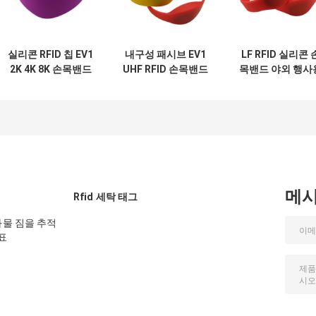
실리콘 RFID 칩 EV1
내구성 패시브 EV1
LF RFID 실리콘 
2K 4K 8K 손목밴드
UHF RFID 손목밴드
목밴드 야외 행사
손목밴드
UV 인쇄
메
Rfid 세탁 태그
 수화물 짐을 추적
표