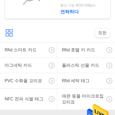
협상 가능 MOQ:500pcs
사
연락하다
이
트
모든
맵
Rfid 스마트 카드
Rfid 호텔 키 카드
PRIVACY
마그네틱 카드
플라스틱 선물 카드
POLICY
PVC 수화물 꼬리표
Rfid 세탁 태그
애완 동물 마이크로칩
NFC 전파 식별 태그
꼬리표