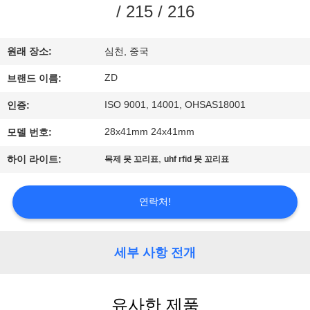
하
/ 215 / 216
여
원래 장소:
심천, 중국
공
ZD
브랜드 이름:
장
ISO 9001, 14001, OHSAS18001
인증:
여
28x41mm 24x41mm
모델 번호:
행
,
하이 라이트:
목제 못 꼬리표
uhf rfid 못 꼬리표
연락처!
품
질
세부 사항 전개
관
리
유사한 제품