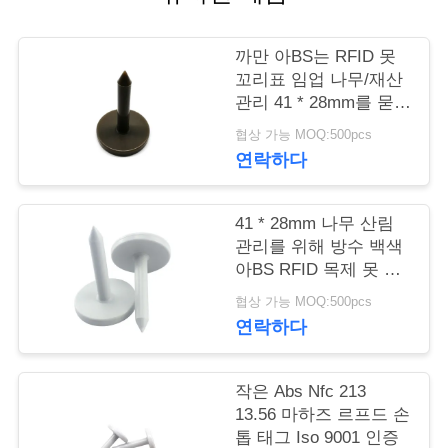
연
까만 아BS는 RFID 못
락
꼬리표 임업 나무/재산
관리 41 * 28mm를 묻었
주
습니다
협상 가능 MOQ:500pcs
세
연락하다
요
41 * 28mm 나무 산림
관리를 위해 방수 백색
뉴
아BS RFID 목제 못 꼬
리표
협상 가능 MOQ:500pcs
스
연락하다
경
작은 Abs Nfc 213
13.56 마하즈 르프드 손
우
톱 태그 Iso 9001 인증