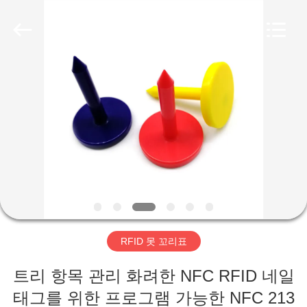
2019
-
2026
Shenzhen
ZDCARD
Technology
Co.,
Ltd..
집
All
Rights
Reserved.
제
품
우
리
RFID 못 꼬리표
에
트리 항목 관리 화려한 NFC RFID 네일
대
태그를 위한 프로그램 가능한 NFC 213