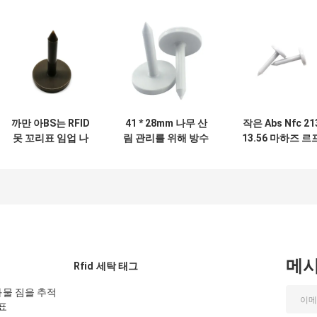
까만 아BS는 RFID
41 * 28mm 나무 산
작은 Abs Nfc 21
못 꼬리표 임업 나
림 관리를 위해 방수
13.56 마하즈 르
무/재산 관리 41 *
백색 아BS RFID 목
드 손톱 태그 Iso
28mm를 묻었습니
제 못 꼬리표
9001 인증
다
메
Rfid 세탁 태그
 수화물 짐을 추적
표