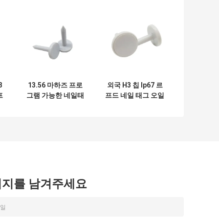
3
13.56 마하즈 프로
외국 H3 칩 Ip67 르
프
그램 가능한 네일태
프드 네일 태그 오일
그 방수 전파식별
저항
시지를 남겨주세요