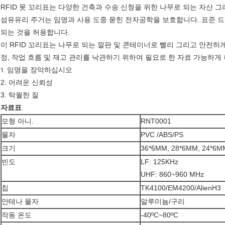
RFID 못 꼬리표는 다양한 건축과 수송 신청을 위한 나무로 되는 자산 그
섬유유리 주거는 임명과 사용 도중 묻힌 전자공학을 보호합니다. 표준 
되는 것을 허용합니다.
이 RFID 꼬리표는 나무로 되는 깔판 및 콘테이너로 빨리 그리고 안전하게
정, 작업 흐름 및 재고 관리를 낙관하기 위하여 필요로 한 자료 가능하게 
임명을 장악하십시오
1.
2. 어려운 신뢰성
3. 탁월한 질
자료표
모형 아니.
RNT0001
물자
PVC /ABS/PS
크기
36*6MM, 28*6MM, 24*6M
빈도
LF: 125KHz
UHF: 860~960 MHz
칩
TK4100/EM4200/AlienH3
안테나 물자
알루미늄/구리
작동 온도
-40ºC~80ºC