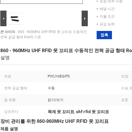
포장 세부 사항:
배달 시간:
지불 조건:
공급 능력:
큰 이미지 :
860 - 960MHz UHF RFID 못 꼬리표 수동적인
접촉
전력 공급 형태 RoHS 기준
860 - 960MHz UHF RFID 못 꼬리표 수동적인 전력 공급 형태 R
설명
자료:
PVC/아BS/PS
모양:
전력 공급 형태:
수동
수송 포
칩 유형:
읽기/쓰기
표준:
목제 못 꼬리표
uhf rfid 못 꼬리표
강조하다:
,
장비 관리를 위한 860-960MHz UHF RFID 못 꼬리표
제품 설명