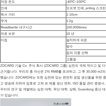
저장 온도
-40ºC~100ºC
인쇄
오프셋 인쇄, priting 스크린
독서 거리
1-10cm
무게
1.2g
Read&write 내구시간
100,000times
자료 보유
10 년
이점
설치하게 쉬운
방수
칩의 각종 선택
고품질
ZDCARD 기술 Co. 주식 회사 (ZDCARD 그룹) 심천의 국제 적이고 
근거합니다. 우리의 총 자산은 2억 RMB를 초과하고, 그 후 30,000 
했습니다. ZDCARD에는 또한 심천에 있는 완전히 공업 생산품을 위한 
고 방송에 의하여 암호로 고쳐 쓴 제품 생산 면허, ISO 품질 관리 증명서
우리의 연구 및 개발에는 심천 대학, 푸단 대학, 상해, Guandong 중
가 있습니다.