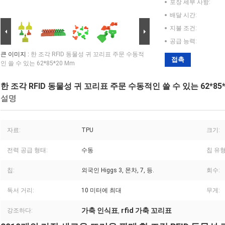
포장 세부 사항:
배달 시간:
지불 조건:
공급 능력:
큰 이미지 :
한 조각 RFID 동물성 귀 꼬리표 주문 수동적
접촉
인 쓸 수 있는 62*85*20 Mm
한 조각 RFID 동물성 귀 꼬리표 주문 수동적인 쓸 수 있는 62*85*
설명
자료:
TPU
크기:
전력 공급 형태:
수동
칩 유형
칩:
외국인 Higgs 3, 몬차, 7, 등.
회수:
독서 거리:
10 미터에 최대
무게:
가축 인식표
rfid 가축 꼬리표
강조하다:
,