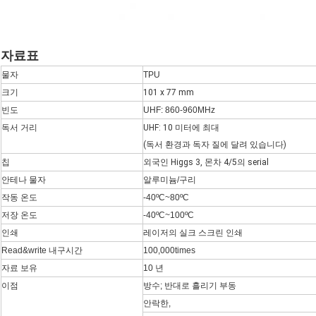
자료표
물자
TPU
크기
101 x 77 mm
빈도
UHF: 860-960MHz
독서 거리
UHF: 10 미터에 최대
(독서 환경과 독자 질에 달려 있습니다)
칩
외국인 Higgs 3, 몬차 4/5의 serial
안테나 물자
알루미늄/구리
작동 온도
-40ºC~80ºC
저장 온도
-40ºC~100ºC
인쇄
레이저의 실크 스크린 인쇄
Read&write 내구시간
100,000times
자료 보유
10 년
이점
방수; 반대로 흘리기 부동
안락한,